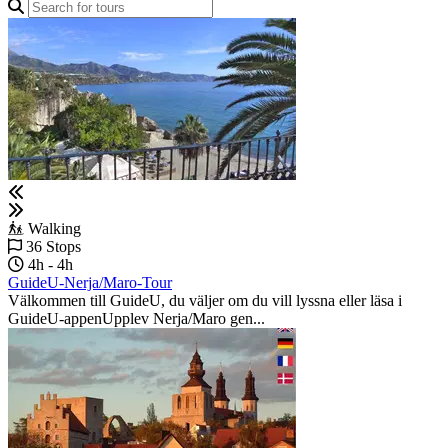
Walking
36 Stops
4h - 4h
GuideU-Nerja/Maro‑Tour
Välkommen till GuideU, du väljer om du vill lyssna eller läsa i
GuideU-appenUpplev Nerja/Maro gen...