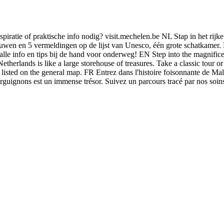
spiratie of praktische info nodig? visit.mechelen.be NL Stap in het ri
n en 5 vermeldingen op de lijst van Unesco, één grote schatkamer. Kies
lle info en tips bij de hand voor onderweg! EN Step into the magnificen
erlands is like a large storehouse of treasures. Take a classic tour or
is listed on the general map. FR Entrez dans l'histoire foisonnante de Ma
rguignons est un immense trésor. Suivez un parcours tracé par nos soin