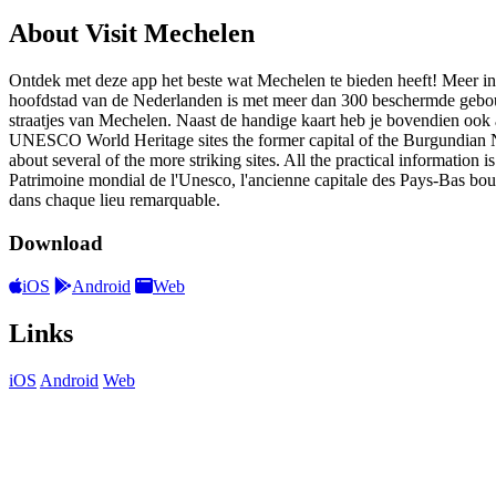
About Visit Mechelen
Ontdek met deze app het beste wat Mechelen te bieden heeft! Meer in
hoofdstad van de Nederlanden is met meer dan 300 beschermde gebouwe
straatjes van Mechelen. Naast de handige kaart heb je bovendien ook a
UNESCO World Heritage sites the former capital of the Burgundian Neth
about several of the more striking sites. All the practical information 
Patrimoine mondial de l'Unesco, l'ancienne capitale des Pays-Bas bou
dans chaque lieu remarquable.
Download
iOS
Android
Web
Links
iOS
Android
Web