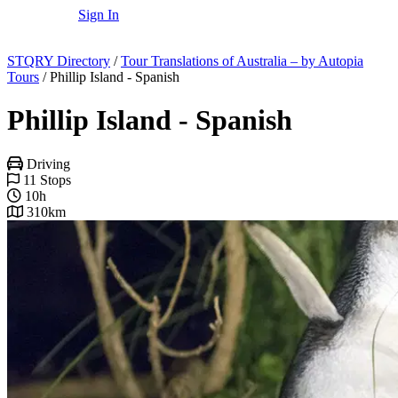
Sign In
STQRY Directory
/
Tour Translations of Australia – by Autopia
Tours
/
Phillip Island - Spanish
Phillip Island - Spanish
Driving
11 Stops
10h
310km